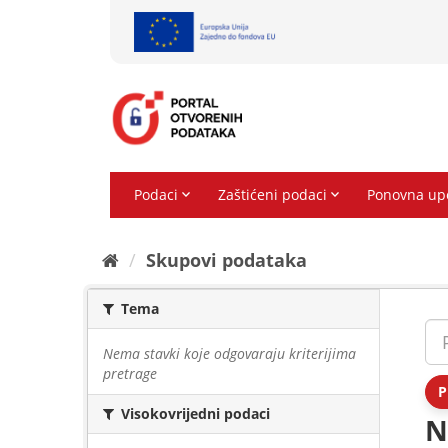
Preskoči
na
sadržaj
Skupovi podаtаkа
Tema
Nema stavki koje odgovaraju kriterijima
pretrage
P
Visokovrijedni podaci
N