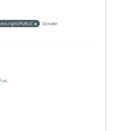
cess-right/PUBLIC
Oznake:
I-jа
).