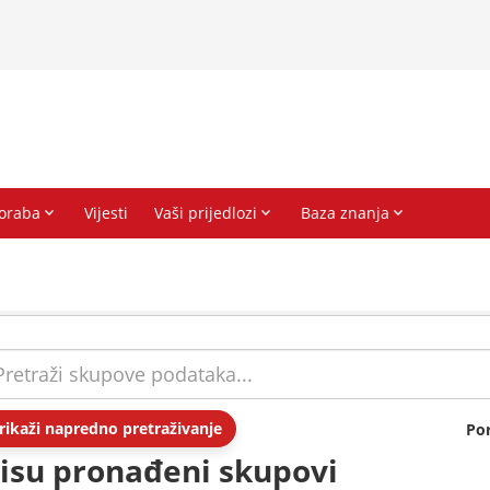
rikaži napredno pretraživanje
Po
isu pronađeni skupovi