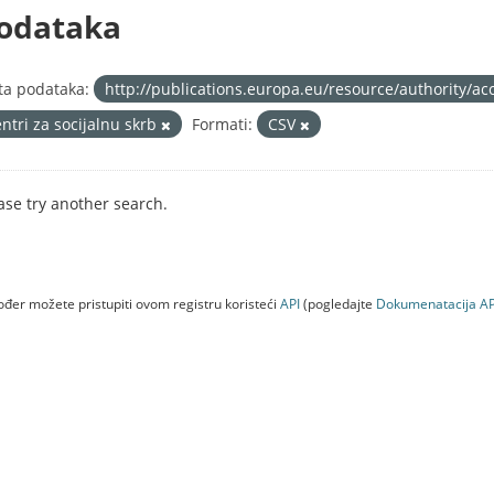
odataka
ta podataka:
http://publications.europa.eu/resource/authority/ac
entri za socijalnu skrb
Formati:
CSV
ase try another search.
đer možete pristupiti ovom registru koristeći
API
(pogledajte
Dokumenаtаcijа AP