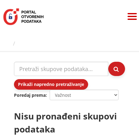
Preskoči
na
sadržaj
Skupovi podаtаkа
Prikaži napredno pretraživanje
Poredaj prema
Nisu pronađeni skupovi
podataka