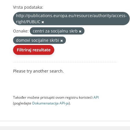
Vrsta podataka:
http://publications.europa.eu/resource/authority/access-
right/PUBLIC
Oznake:
centri za socijalnu skrb
domovi socijalne skrbi
Filtriraj rezultate
Please try another search.
Također možete pristupiti ovom registru koristeći
API
(pogledajte
Dokumenаtаcijа API-jа
).