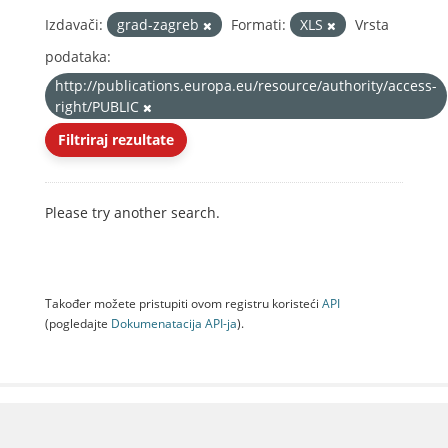
Izdavači:
grad-zagreb
Formati:
XLS
Vrsta
podataka:
http://publications.europa.eu/resource/authority/access-
right/PUBLIC
Filtriraj rezultate
Please try another search.
Također možete pristupiti ovom registru koristeći
API
(pogledajte
Dokumenаtаcijа API-jа
).