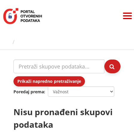
Preskoči
na
sadržaj
Skupovi podаtаkа
Prikaži napredno pretraživanje
Poredaj prema
Nisu pronađeni skupovi
podataka