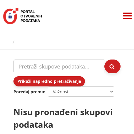
Preskoči
na
sadržaj
Skupovi podаtаkа
Prikaži napredno pretraživanje
Poredaj prema
Nisu pronađeni skupovi
podataka