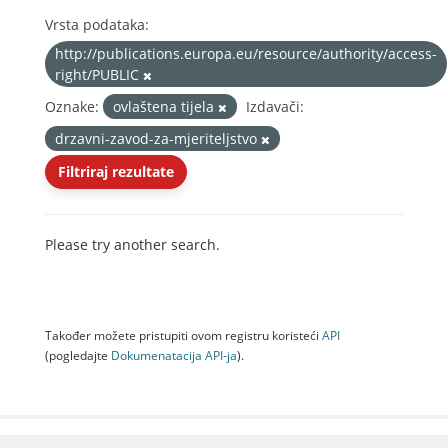
Vrsta podataka:
http://publications.europa.eu/resource/authority/access-
right/PUBLIC
Oznake:
ovlaštena tijela
Izdavači:
drzavni-zavod-za-mjeriteljstvo
Filtriraj rezultate
Please try another search.
Također možete pristupiti ovom registru koristeći
API
(pogledajte
Dokumenаtаcijа API-jа
).