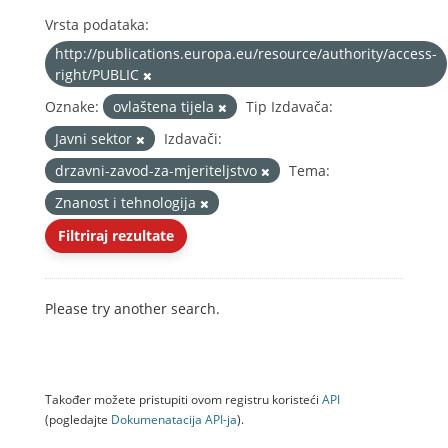
Vrsta podataka:
http://publications.europa.eu/resource/authority/access-
right/PUBLIC
Oznake:
ovlaštena tijela
Tip Izdavača:
Javni sektor
Izdavači:
drzavni-zavod-za-mjeriteljstvo
Tema:
Znanost i tehnologija
Filtriraj rezultate
Please try another search.
Također možete pristupiti ovom registru koristeći
API
(pogledajte
Dokumenаtаcijа API-jа
).