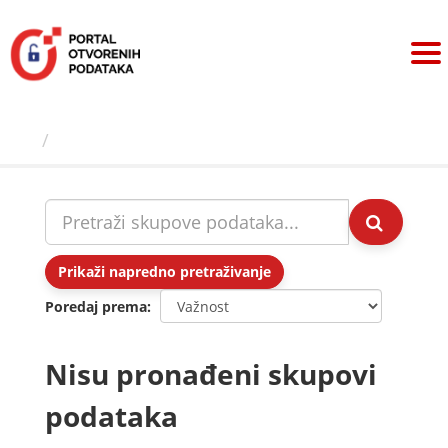
Preskoči
na
sadržaj
Skupovi podаtаkа
Prikaži napredno pretraživanje
Poredaj prema
Nisu pronađeni skupovi
podataka