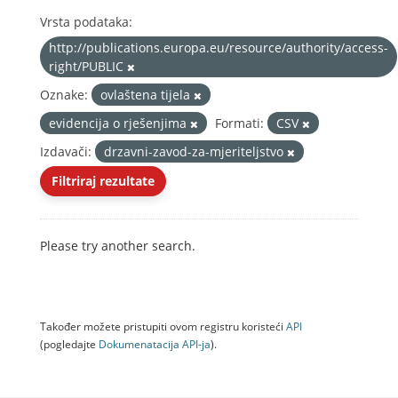
Vrsta podataka:
http://publications.europa.eu/resource/authority/access-
right/PUBLIC
Oznake:
ovlaštena tijela
evidencija o rješenjima
Formati:
CSV
Izdavači:
drzavni-zavod-za-mjeriteljstvo
Filtriraj rezultate
Please try another search.
Također možete pristupiti ovom registru koristeći
API
(pogledajte
Dokumenаtаcijа API-jа
).