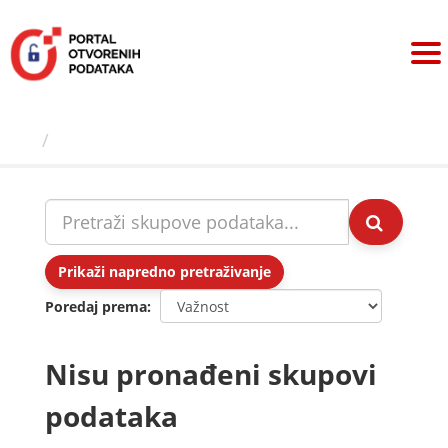
Preskoči
na
sadržaj
Skupovi podаtаkа
Prikaži napredno pretraživanje
Poredaj prema
Nisu pronađeni skupovi
podataka