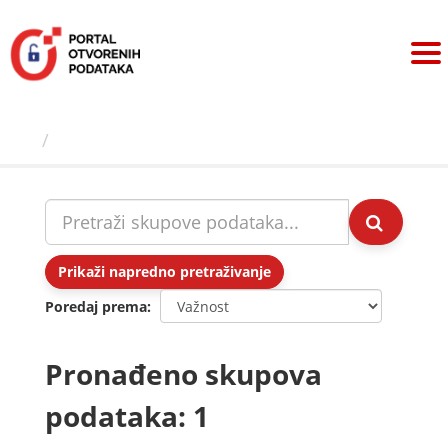
Preskoči
na
sadržaj
Skupovi podаtаkа
Prikaži napredno pretraživanje
Poredaj prema
Pronađeno skupova
podataka: 1