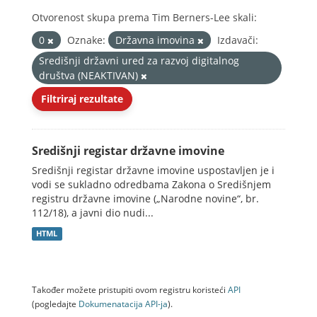
Otvorenost skupa prema Tim Berners-Lee skali:
0
Oznake:
Državna imovina
Izdavači:
Središnji državni ured za razvoj digitalnog
društva (NEAKTIVAN)
Filtriraj rezultate
Središnji registar državne imovine
Središnji registar državne imovine uspostavljen je i
vodi se sukladno odredbama Zakona o Središnjem
registru državne imovine („Narodne novine“, br.
112/18), a javni dio nudi...
HTML
Također možete pristupiti ovom registru koristeći
API
(pogledajte
Dokumenаtаcijа API-jа
).