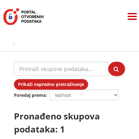
Preskoči
na
sadržaj
Skupovi podаtаkа
Prikaži napredno pretraživanje
Poredaj prema
Pronađeno skupova
podataka: 1