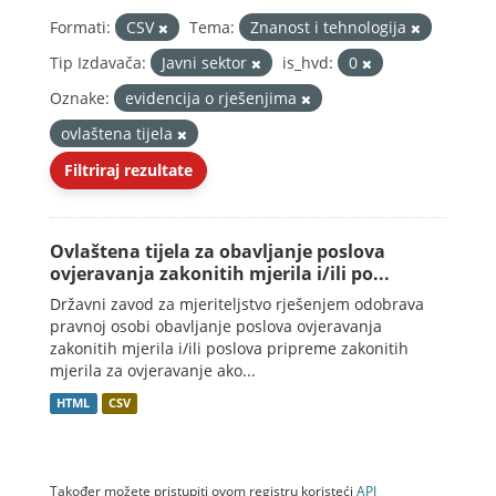
Formati:
CSV
Tema:
Znanost i tehnologija
Tip Izdavača:
Javni sektor
is_hvd:
0
Oznake:
evidencija o rješenjima
ovlaštena tijela
Filtriraj rezultate
Ovlaštena tijela za obavljanje poslova
ovjeravanja zakonitih mjerila i/ili po...
Državni zavod za mjeriteljstvo rješenjem odobrava
pravnoj osobi obavljanje poslova ovjeravanja
zakonitih mjerila i/ili poslova pripreme zakonitih
mjerila za ovjeravanje ako...
HTML
CSV
Također možete pristupiti ovom registru koristeći
API