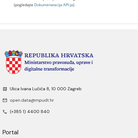
(pogledajte
Dokumenаtаcijа API-jа
).