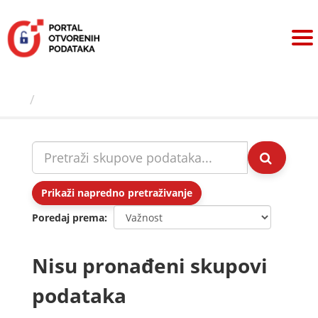
Preskoči
na
sadržaj
Skupovi podаtаkа
Prikaži napredno pretraživanje
Poredaj prema
Nisu pronađeni skupovi
podataka