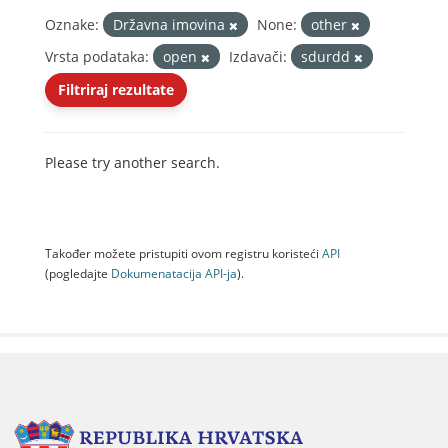
Oznake:
Državna imovina
None:
other
Vrsta podataka:
open
Izdavači:
sdurdd
Filtriraj rezultate
Please try another search.
Također možete pristupiti ovom registru koristeći
API
(pogledajte
Dokumenаtаcijа API-jа
).