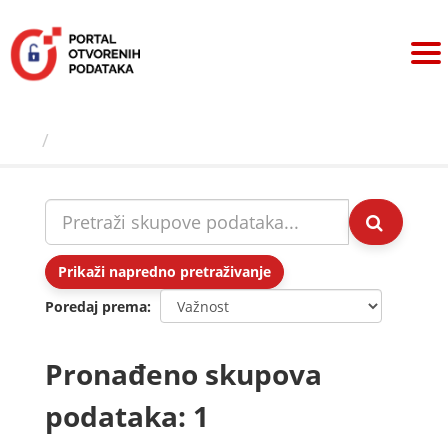
Preskoči
na
sadržaj
Skupovi podаtаkа
Prikaži napredno pretraživanje
Poredaj prema
Pronađeno skupova
podataka: 1