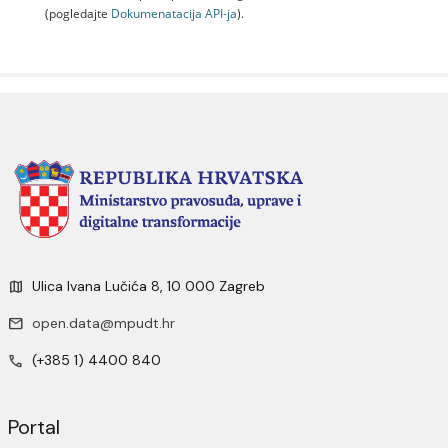
(pogledajte
Dokumenаtаcijа API-jа
).