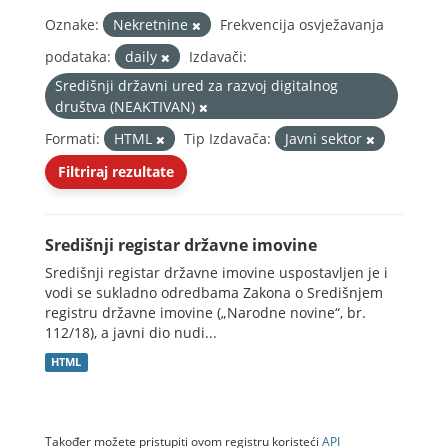
Oznake:
Nekretnine
Frekvencija osvježavanja
podataka:
daily
Izdavači:
Središnji državni ured za razvoj digitalnog
društva (NEAKTIVAN)
Formati:
HTML
Tip Izdavača:
Javni sektor
Filtriraj rezultate
Središnji registar državne imovine
Središnji registar državne imovine uspostavljen je i
vodi se sukladno odredbama Zakona o Središnjem
registru državne imovine („Narodne novine“, br.
112/18), a javni dio nudi...
HTML
Također možete pristupiti ovom registru koristeći
API