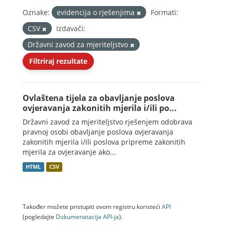
Oznake:
evidencija o rješenjima
Formati:
CSV
Izdavači:
Državni zavod za mjeriteljstvo
Filtriraj rezultate
Ovlaštena tijela za obavljanje poslova
ovjeravanja zakonitih mjerila i/ili po...
Državni zavod za mjeriteljstvo rješenjem odobrava
pravnoj osobi obavljanje poslova ovjeravanja
zakonitih mjerila i/ili poslova pripreme zakonitih
mjerila za ovjeravanje ako...
HTML
CSV
Također možete pristupiti ovom registru koristeći
API
(pogledajte
Dokumenаtаcijа API-jа
).