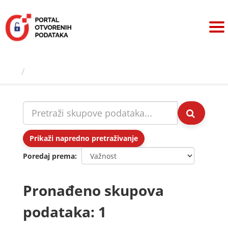
Preskoči
na
sadržaj
Skupovi podаtаkа
Prikaži napredno pretraživanje
Poredaj prema
Pronađeno skupova
podataka: 1