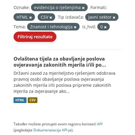
Oznake:
evidencija o rješenjima
Formati:
HTML
CSV
Tip Izdavača:
Javni sektor
Tema:
Znanost i tehnologija
is_hvd:
0
Filtriraj rezultate
Ovlaštena tijela za obavljanje poslova
ovjeravanja zakonitih mjerila i/ili po...
Državni zavod za mjeriteljstvo rješenjem odobrava
pravnoj osobi obavljanje poslova ovjeravanja
zakonitih mjerila i/ili poslova pripreme zakonitih
mjerila za ovjeravanje ako...
HTML
CSV
Također možete pristupiti ovom registru koristeći
API
(pogledajte
Dokumenаtаcijа API-jа
).