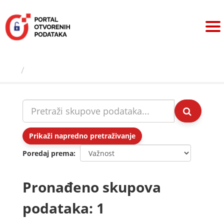
Preskoči
na
sadržaj
Skupovi podаtаkа
Prikaži napredno pretraživanje
Poredaj prema
Pronađeno skupova
podataka: 1