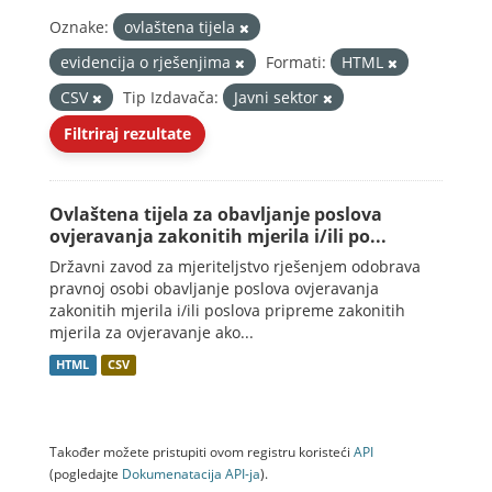
Oznake:
ovlaštena tijela
evidencija o rješenjima
Formati:
HTML
CSV
Tip Izdavača:
Javni sektor
Filtriraj rezultate
Ovlaštena tijela za obavljanje poslova
ovjeravanja zakonitih mjerila i/ili po...
Državni zavod za mjeriteljstvo rješenjem odobrava
pravnoj osobi obavljanje poslova ovjeravanja
zakonitih mjerila i/ili poslova pripreme zakonitih
mjerila za ovjeravanje ako...
HTML
CSV
Također možete pristupiti ovom registru koristeći
API
(pogledajte
Dokumenаtаcijа API-jа
).