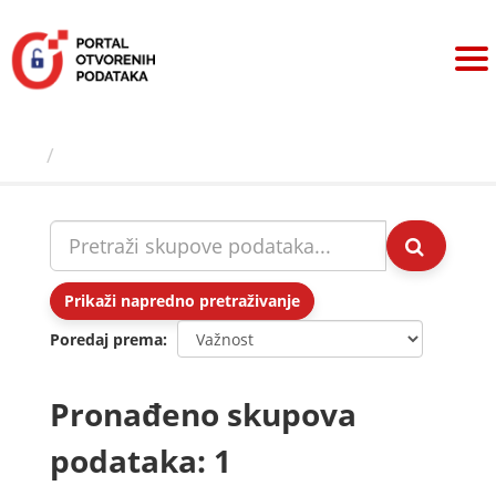
Preskoči
na
sadržaj
Skupovi podаtаkа
Prikaži napredno pretraživanje
Poredaj prema
Pronađeno skupova
podataka: 1