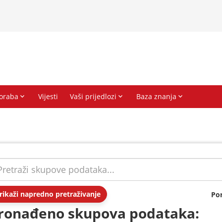
rikaži napredno pretraživanje
Po
ronađeno skupova podataka: