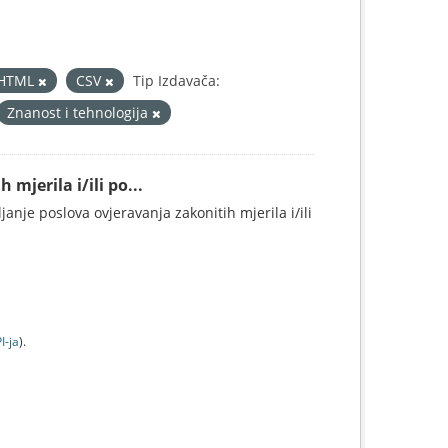
HTML
CSV
Tip Izdavača:
Znanost i tehnologija
mjerila i/ili po...
anje poslova ovjeravanja zakonitih mjerila i/ili
I-jа
).