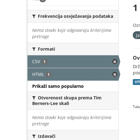
1
Frekvencija osvježavanja podataka
Oz
Nema stavki koje odgovaraju kriterijima
J
pretrage
Formati
Ov
CSV
1
Drž
pos
HTML
1
HT
Prikaži samo popularno
Otvorenost skupa prema Tim
Berners-Lee skali
Tako
Nema stavki koje odgovaraju kriterijima
pretrage
Izdavači