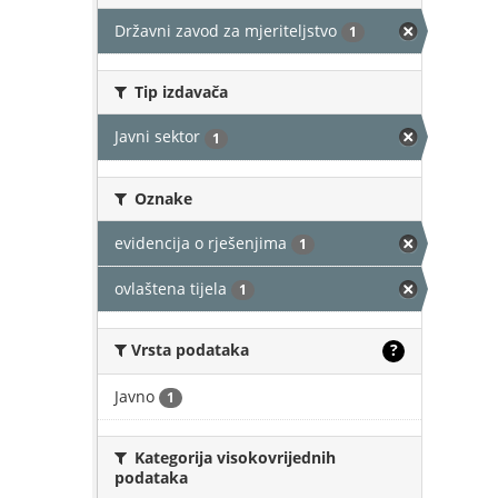
Državni zavod za mjeriteljstvo
1
Tip izdavača
Javni sektor
1
Oznake
evidencija o rješenjima
1
ovlaštena tijela
1
Vrsta podataka
?
Javno
1
Kategorija visokovrijednih
podataka