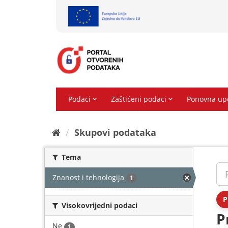
Preskoči
na
sadržaj
Skupovi podаtаkа
Tema
Znanost i tehnologija
1
P
Visokovrijedni podaci
P
Ne
1