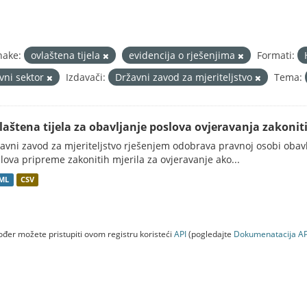
nake:
ovlaštena tijela
evidencija o rješenjima
Formati:
avni sektor
Izdavači:
Državni zavod za mjeriteljstvo
Tema:
laštena tijela za obavljanje poslova ovjeravanja zakonitih 
avni zavod za mjeriteljstvo rješenjem odobrava pravnoj osobi obavlj
lova pripreme zakonitih mjerila za ovjeravanje ako...
ML
CSV
đer možete pristupiti ovom registru koristeći
API
(pogledajte
Dokumenаtаcijа AP