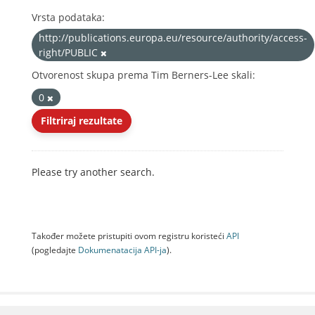
Vrsta podataka:
http://publications.europa.eu/resource/authority/access-
right/PUBLIC
Otvorenost skupa prema Tim Berners-Lee skali:
0
Filtriraj rezultate
Please try another search.
Također možete pristupiti ovom registru koristeći
API
(pogledajte
Dokumenаtаcijа API-jа
).