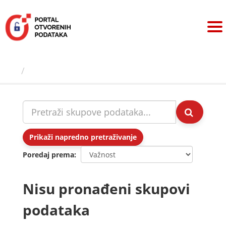
Preskoči
na
sadržaj
Skupovi podаtаkа
Prikaži napredno pretraživanje
Poredaj prema
Nisu pronađeni skupovi
podataka