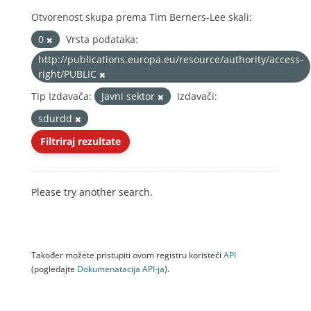
Otvorenost skupa prema Tim Berners-Lee skali:
0
Vrsta podataka:
http://publications.europa.eu/resource/authority/access-
right/PUBLIC
Tip Izdavača:
Javni sektor
Izdavači:
sdurdd
Filtriraj rezultate
Please try another search.
Također možete pristupiti ovom registru koristeći
API
(pogledajte
Dokumenаtаcijа API-jа
).