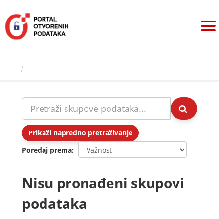
Preskoči
na
sadržaj
Skupovi podаtаkа
Prikaži napredno pretraživanje
Poredaj prema
Nisu pronađeni skupovi
podataka