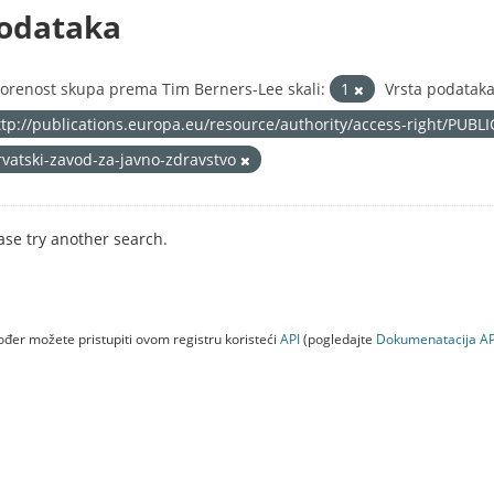
odataka
orenost skupa prema Tim Berners-Lee skali:
1
Vrsta podataka
ttp://publications.europa.eu/resource/authority/access-right/PUBL
rvatski-zavod-za-javno-zdravstvo
ase try another search.
đer možete pristupiti ovom registru koristeći
API
(pogledajte
Dokumenаtаcijа AP