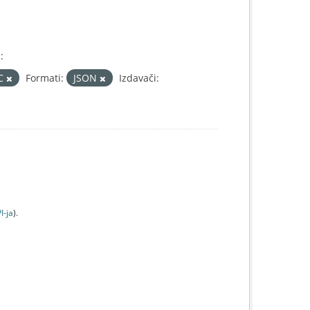
:
IC
Formati:
JSON
Izdavači:
I-jа
).