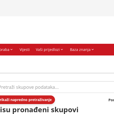
rikaži napredno pretraživanje
Po
isu pronađeni skupovi