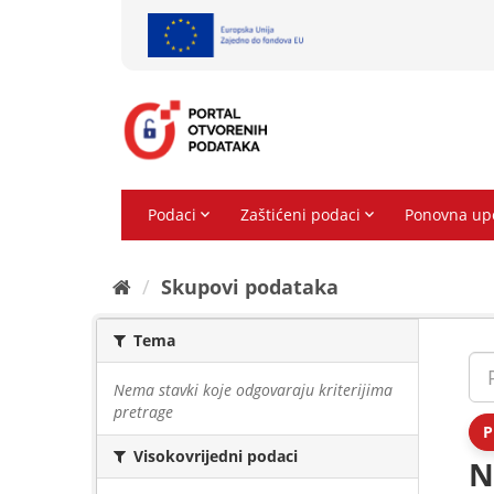
Preskoči
na
sadržaj
Skupovi podаtаkа
Tema
Nema stavki koje odgovaraju kriterijima
pretrage
P
Visokovrijedni podaci
N