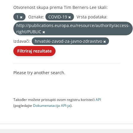
Otvorenost skupa prema Tim Berners-Lee skali:
1
Oznake:
COVID-19
Vrsta podataka:
http://publications.europa.eu/resource/authority/access-
right/PUBLIC
Izdavači:
hrvatski-zavod-za-javno-zdravstvo
Filtriraj rezultate
Please try another search.
Također možete pristupiti ovom registru koristeći
API
(pogledajte
Dokumenаtаcijа API-jа
).