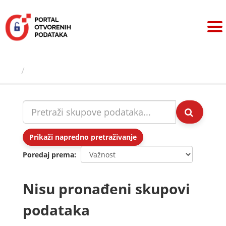
Preskoči
na
sadržaj
Skupovi podаtаkа
Prikaži napredno pretraživanje
Poredaj prema
Nisu pronađeni skupovi
podataka