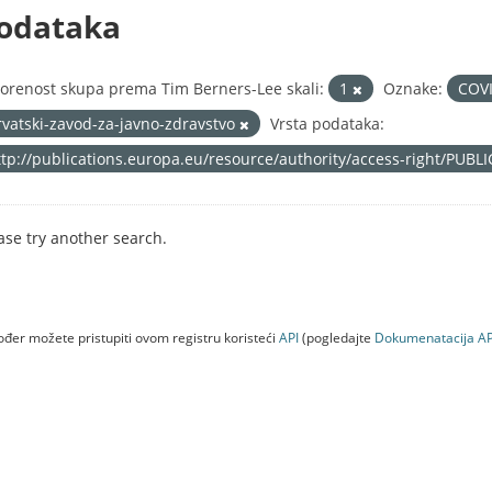
odataka
orenost skupa prema Tim Berners-Lee skali:
1
Oznake:
COV
rvatski-zavod-za-javno-zdravstvo
Vrsta podataka:
ttp://publications.europa.eu/resource/authority/access-right/PUBL
ase try another search.
đer možete pristupiti ovom registru koristeći
API
(pogledajte
Dokumenаtаcijа AP