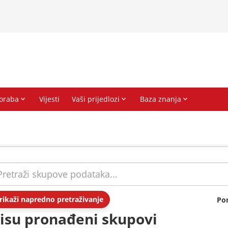
rikaži napredno pretraživanje
Po
isu pronađeni skupovi