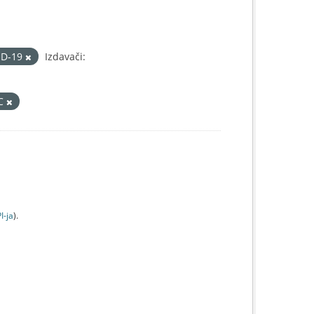
ID-19
Izdavači:
IC
I-jа
).