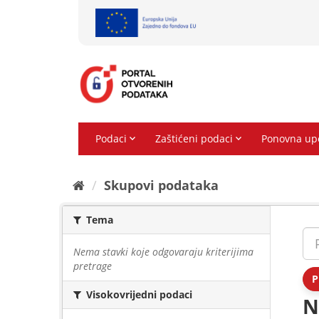
Preskoči
na
sadržaj
Skupovi podаtаkа
Tema
Nema stavki koje odgovaraju kriterijima
pretrage
P
Visokovrijedni podaci
N