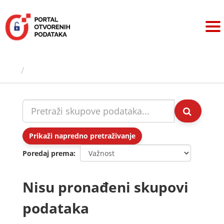
Preskoči
na
sadržaj
Skupovi podаtаkа
Prikaži napredno pretraživanje
Poredaj prema
Nisu pronađeni skupovi
podataka