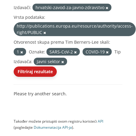
Izdavači:
hrvatski-zavod-za-javno-zdravstvo
Vrsta podataka:
http://publications.europa.eu/resource/authority/access-
right/PUBLIC
Otvorenost skupa prema Tim Berners-Lee skali:
1
Oznake:
SARS-CoV-2
COVID-19
Tip
Izdavača:
Javni sektor
Filtriraj rezultate
Please try another search.
Također možete pristupiti ovom registru koristeći
API
(pogledajte
Dokumenаtаcijа API-jа
).