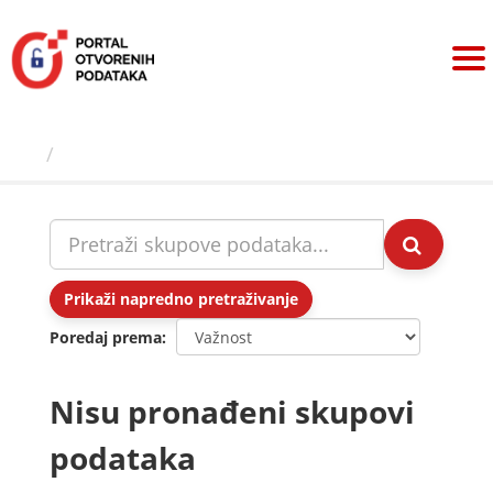
Preskoči
na
sadržaj
Skupovi podаtаkа
Prikaži napredno pretraživanje
Poredaj prema
Nisu pronađeni skupovi
podataka