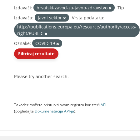
Izdavači:
hrvatski-zavod-za-javno-zdravstvo
Tip
Izdavača:
Javni sektor
Vrsta podataka:
http://publications.europa.eu/resource/authority/access-
right/PUBLIC
Oznake:
COVID-19
Filtriraj rezultate
Please try another search.
Također možete pristupiti ovom registru koristeći
API
(pogledajte
Dokumenаtаcijа API-jа
).