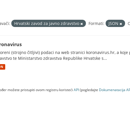
avači:
Hrvatski zavod za javno zdravstvo
Formati:
JSON
O
ronavirus
oreni (strojno čitljivi) podaci na web stranici koronavirus.hr, a koj
avstvo te Ministarstvo zdravstva Republike Hrvatske s...
ON
đer možete pristupiti ovom registru koristeći
API
(pogledajte
Dokumenаtаcijа AP