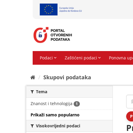
Preskoči
na
sadržaj
Skupovi podаtаkа
Tema
Znanost i tehnologija
1
Prikaži samo popularno
P
P
Visokovrijedni podaci