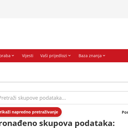
rikaži napredno pretraživanje
Po
ronađeno skupova podataka: