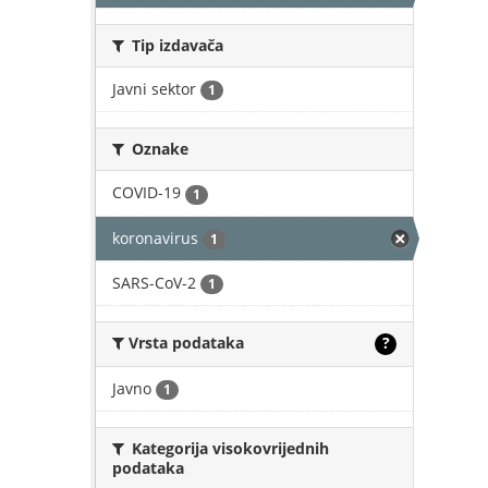
Tip izdavača
Javni sektor
1
Oznake
COVID-19
1
koronavirus
1
SARS-CoV-2
1
Vrsta podataka
?
Javno
1
Kategorija visokovrijednih
podataka