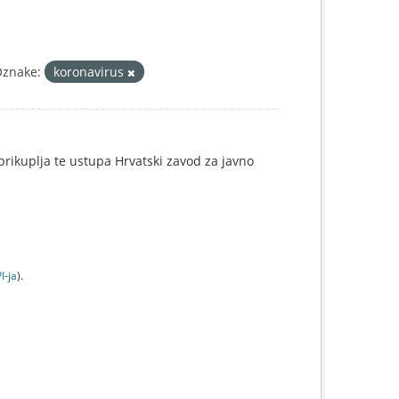
znake:
koronavirus
e prikuplja te ustupa Hrvatski zavod za javno
I-jа
).