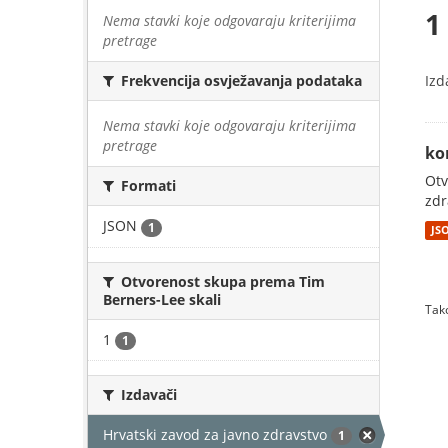
1
Nema stavki koje odgovaraju kriterijima
pretrage
Izd
Frekvencija osvježavanja podataka
Nema stavki koje odgovaraju kriterijima
pretrage
ko
Otv
Formati
zdr
JSON
1
JS
Otvorenost skupa prema Tim
Berners-Lee skali
Tako
1
1
Izdavači
Hrvatski zavod za javno zdravstvo
1