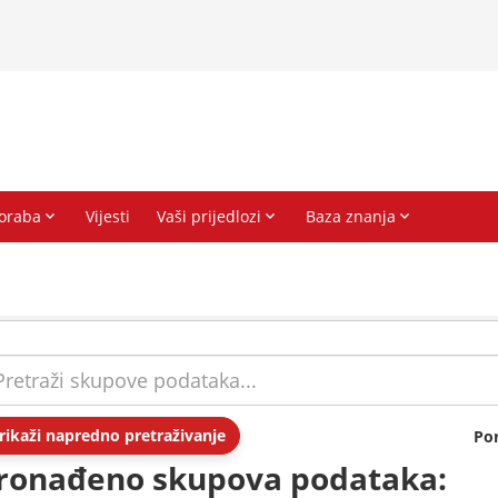
rikaži napredno pretraživanje
Po
ronađeno skupova podataka: