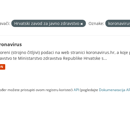
avači:
Hrvatski zavod za javno zdravstvo
Oznake:
koronavir
ronavirus
oreni (strojno čitljivi) podaci na web stranici koronavirus.hr, a koj
avstvo te Ministarstvo zdravstva Republike Hrvatske s...
ON
đer možete pristupiti ovom registru koristeći
API
(pogledajte
Dokumenаtаcijа AP