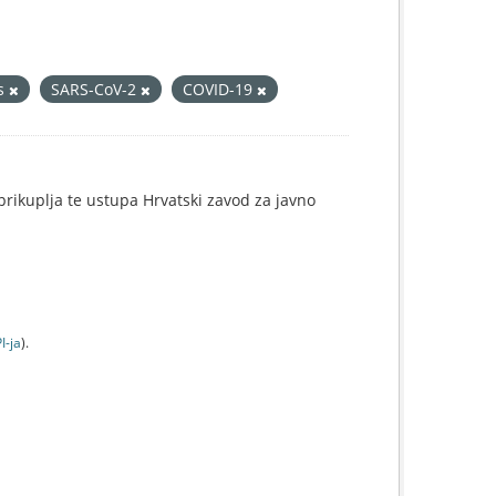
us
SARS-CoV-2
COVID-19
e prikuplja te ustupa Hrvatski zavod za javno
I-jа
).