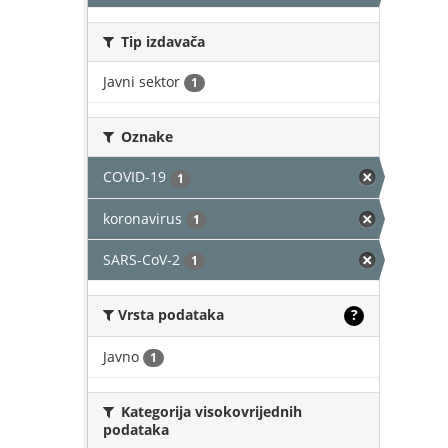
Tip izdavača
Javni sektor
1
Oznake
COVID-19
1
koronavirus
1
SARS-CoV-2
1
Vrsta podataka
?
Javno
1
Kategorija visokovrijednih
podataka