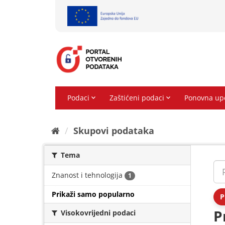
Preskoči
na
sadržaj
Skupovi podаtаkа
Tema
Znanost i tehnologija
1
Prikaži samo popularno
P
P
Visokovrijedni podaci