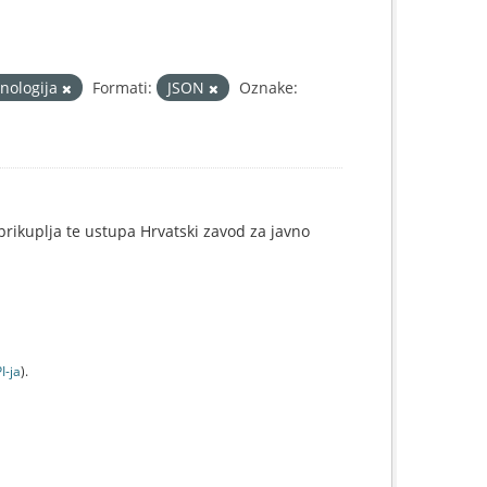
hnologija
Formati:
JSON
Oznake:
e prikuplja te ustupa Hrvatski zavod za javno
I-jа
).