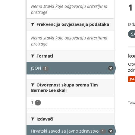
1
Nema stavki koje odgovaraju kriterijima
pretrage
Izd
Frekvencija osvježavanja podataka
S
Nema stavki koje odgovaraju kriterijima
pretrage
ko
Formati
Otv
JSON
1
zdr
JS
Otvorenost skupa prema Tim
Berners-Lee skali
1
1
Tako
Izdavači
Hrvatski zavod za javno zdravstvo
1