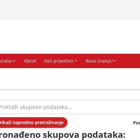
rikaži napredno pretraživanje
Po
ronađeno skupova podataka: