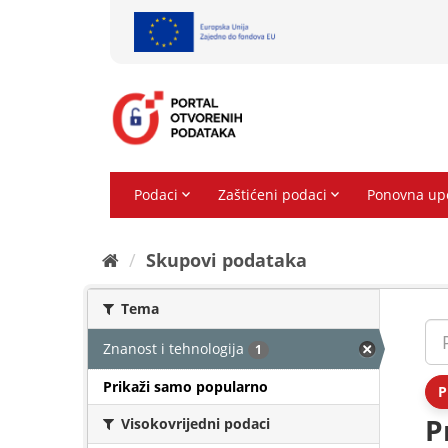
Preskoči
na
sadržaj
Skupovi podаtаkа
Tema
Znanost i tehnologija
1
Prikaži samo popularno
P
P
Visokovrijedni podaci