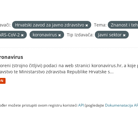
avači:
Hrvatski zavod za javno zdravstvo
Tema:
Znanost i te
ARS-CoV-2
koronavirus
Tip Izdavača:
Javni sektor
ronavirus
oreni (strojno čitljivi) podaci na web stranici koronavirus.hr, a koj
avstvo te Ministarstvo zdravstva Republike Hrvatske s...
ON
đer možete pristupiti ovom registru koristeći
API
(pogledajte
Dokumenаtаcijа AP