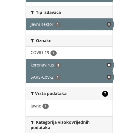
Tip izdavača
Javni sektor
1
Oznake
COVID-19
1
koronavirus
1
SARS-CoV-2
1
Vrsta podataka
?
Javno
1
Kategorija visokovrijednih
podataka