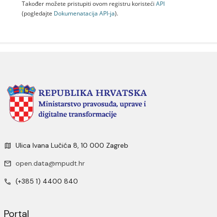
Također možete pristupiti ovom registru koristeći
API
(pogledajte
Dokumenаtаcijа API-jа
).