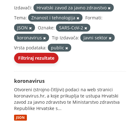
Izdavači:
Hrvatski zavod za javno zdravstvo
Tema:
Znanost i tehnologija
Formati:
JSON
Oznake:
SARS-CoV-2
koronavirus
Tip Izdavača:
Javni sektor
Vrsta podataka:
public
Filtriraj rezultate
koronavirus
Otvoreni (strojno čitljivi) podaci na web stranici
koronavirus.hr, a koje prikuplja te ustupa Hrvatski
zavod za javno zdravstvo te Ministarstvo zdravstva
Republike Hrvatske s...
JSON