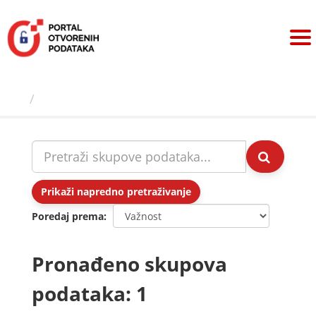
Preskoči
na
sadržaj
Skupovi podаtаkа
Prikaži napredno pretraživanje
Poredaj prema
Pronađeno skupova
podataka: 1