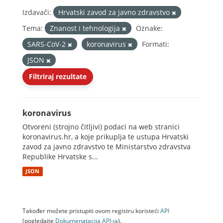
Izdavači:
Hrvatski zavod za javno zdravstvo
Tema:
Znanost i tehnologija
Oznake:
SARS-CoV-2
koronavirus
Formati:
JSON
Filtriraj rezultate
koronavirus
Otvoreni (strojno čitljivi) podaci na web stranici
koronavirus.hr, a koje prikuplja te ustupa Hrvatski
zavod za javno zdravstvo te Ministarstvo zdravstva
Republike Hrvatske s...
JSON
Također možete pristupiti ovom registru koristeći
API
(pogledajte
Dokumenаtаcijа API-jа
).