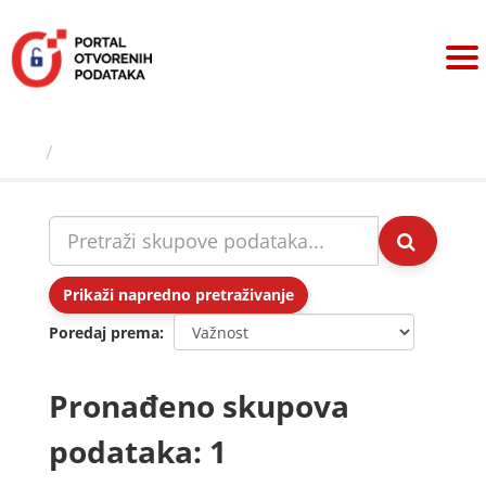
Preskoči
na
sadržaj
Skupovi podаtаkа
Prikaži napredno pretraživanje
Poredaj prema
Pronađeno skupova
podataka: 1