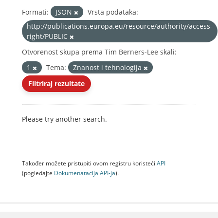
Formati:
JSON
Vrsta podataka:
http://publications.europa.eu/resource/authority/access-
right/PUBLIC
Otvorenost skupa prema Tim Berners-Lee skali:
1
Tema:
Znanost i tehnologija
Filtriraj rezultate
Please try another search.
Također možete pristupiti ovom registru koristeći
API
(pogledajte
Dokumenаtаcijа API-jа
).