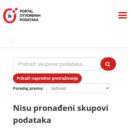
Preskoči
na
sadržaj
Skupovi podаtаkа
Prikaži napredno pretraživanje
Poredaj prema
Nisu pronađeni skupovi
podataka