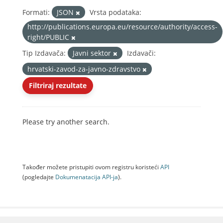
Formati:
JSON
Vrsta podataka:
http://publications.europa.eu/resource/authority/access-
right/PUBLIC
Tip Izdavača:
Javni sektor
Izdavači:
hrvatski-zavod-za-javno-zdravstvo
Filtriraj rezultate
Please try another search.
Također možete pristupiti ovom registru koristeći
API
(pogledajte
Dokumenаtаcijа API-jа
).