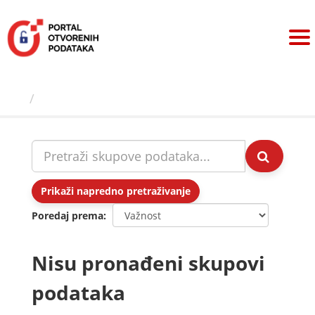
Preskoči
na
sadržaj
Skupovi podаtаkа
Prikaži napredno pretraživanje
Poredaj prema
Nisu pronađeni skupovi
podataka