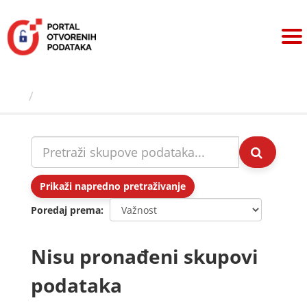
Preskoči
na
sadržaj
Skupovi podаtаkа
Prikaži napredno pretraživanje
Poredaj prema
Nisu pronađeni skupovi
podataka