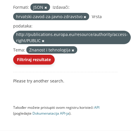
Formati:
JSON
Izdavači:
hrvatski-zavod-za-javno-zdravstvo
Vrsta
podataka:
http://publications.europa.eu/resource/authority/access-
right/PUBLIC
Tema:
Znanost i tehnologija
Filtriraj rezultate
Please try another search.
Također možete pristupiti ovom registru koristeći
API
(pogledajte
Dokumenаtаcijа API-jа
).