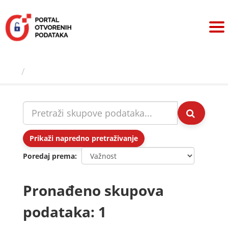
Preskoči
na
sadržaj
Skupovi podаtаkа
Prikaži napredno pretraživanje
Poredaj prema
Pronađeno skupova
podataka: 1