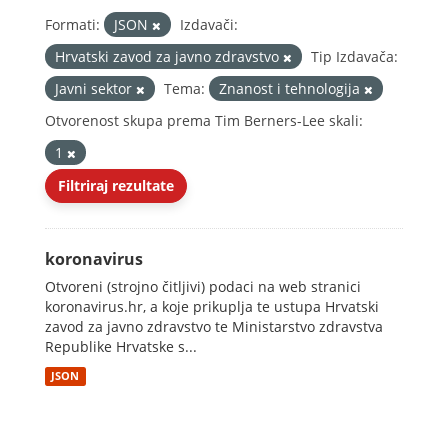
Formati:
JSON
Izdavači:
Hrvatski zavod za javno zdravstvo
Tip Izdavača:
Javni sektor
Tema:
Znanost i tehnologija
Otvorenost skupa prema Tim Berners-Lee skali:
1
Filtriraj rezultate
koronavirus
Otvoreni (strojno čitljivi) podaci na web stranici
koronavirus.hr, a koje prikuplja te ustupa Hrvatski
zavod za javno zdravstvo te Ministarstvo zdravstva
Republike Hrvatske s...
JSON