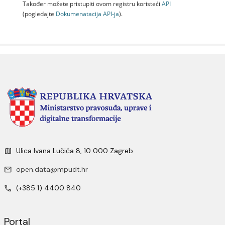
Također možete pristupiti ovom registru koristeći
API
(pogledajte
Dokumenаtаcijа API-jа
).