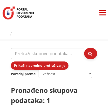
Preskoči
na
sadržaj
Skupovi podаtаkа
Prikaži napredno pretraživanje
Poredaj prema
Pronađeno skupova
podataka: 1