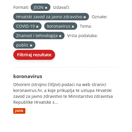
Formati:
JSON
Izdavači:
Hrvatski zavod za javno zdravstvo
Oznake:
COVID-19
koronavirus
Tema:
Znanost i tehnologija
Vrsta podataka:
public
Filtriraj rezultate
koronavirus
Otvoreni (strojno čitljivi) podaci na web stranici
koronavirus.hr, a koje prikuplja te ustupa Hrvatski
zavod za javno zdravstvo te Ministarstvo zdravstva
Republike Hrvatske s...
JSON