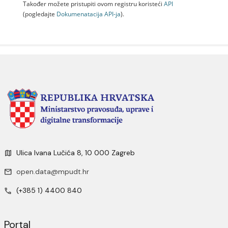
Također možete pristupiti ovom registru koristeći
API
(pogledajte
Dokumenаtаcijа API-jа
).