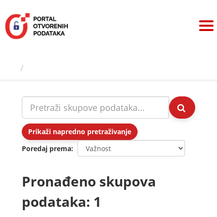
Preskoči
na
sadržaj
Skupovi podаtаkа
Prikaži napredno pretraživanje
Poredaj prema
Pronađeno skupova
podataka: 1