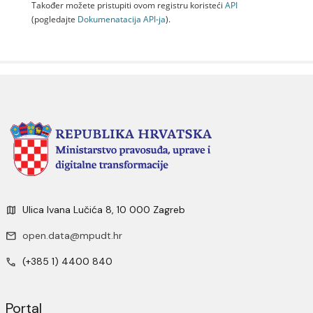
Također možete pristupiti ovom registru koristeći
API
(pogledajte
Dokumenаtаcijа API-jа
).