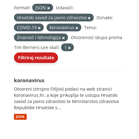
Formati:
JSON
Izdavači:
Hrvatski zavod za javno zdravstvo
Oznake:
COVID-19
koronavirus
Tema:
Znanost i tehnologija
Otvorenost skupa prema
Tim Berners-Lee skali:
1
Filtriraj rezultate
koronavirus
Otvoreni (strojno čitljivi) podaci na web stranici
koronavirus.hr, a koje prikuplja te ustupa Hrvatski
zavod za javno zdravstvo te Ministarstvo zdravstva
Republike Hrvatske s...
JSON