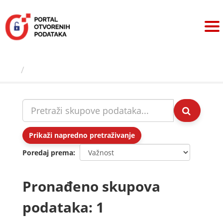
Preskoči
na
sadržaj
Skupovi podаtаkа
Prikaži napredno pretraživanje
Poredaj prema
Pronađeno skupova
podataka: 1