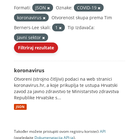
Formati:
JSON
Oznake:
COVID-19
koronavirus
Otvorenost skupa prema Tim
Berners-Lee skali:
1
Tip Izdavača:
Javni sektor
Filtriraj rezultate
koronavirus
Otvoreni (strojno čitljivi) podaci na web stranici
koronavirus.hr, a koje prikuplja te ustupa Hrvatski
zavod za javno zdravstvo te Ministarstvo zdravstva
Republike Hrvatske s...
JSON
Također možete pristupiti ovom registru koristeći
API
(pogledajte
Dokumenаtаcijа API-jа
).