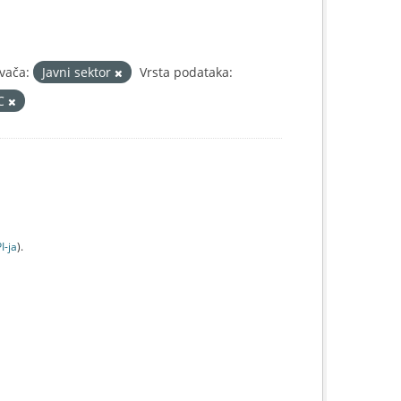
vača:
Javni sektor
Vrsta podataka:
IC
I-jа
).