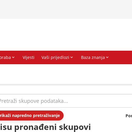
rikaži napredno pretraživanje
Po
isu pronađeni skupovi