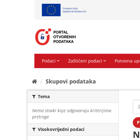
Preskoči
na
sadržaj
Skupovi podаtаkа
Tema
Nema stavki koje odgovaraju kriterijima
pretrage
P
Visokovrijedni podaci
N