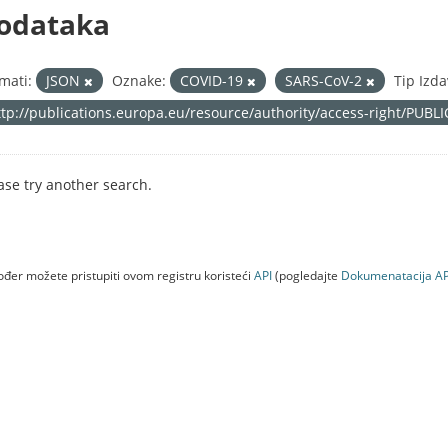
odataka
mati:
JSON
Oznake:
COVID-19
SARS-CoV-2
Tip Izda
ttp://publications.europa.eu/resource/authority/access-right/PUBL
ase try another search.
đer možete pristupiti ovom registru koristeći
API
(pogledajte
Dokumenаtаcijа AP