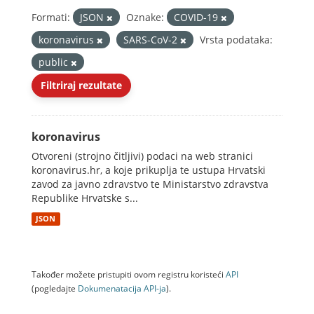
Formati:
JSON
Oznake:
COVID-19
koronavirus
SARS-CoV-2
Vrsta podataka:
public
Filtriraj rezultate
koronavirus
Otvoreni (strojno čitljivi) podaci na web stranici
koronavirus.hr, a koje prikuplja te ustupa Hrvatski
zavod za javno zdravstvo te Ministarstvo zdravstva
Republike Hrvatske s...
JSON
Također možete pristupiti ovom registru koristeći
API
(pogledajte
Dokumenаtаcijа API-jа
).