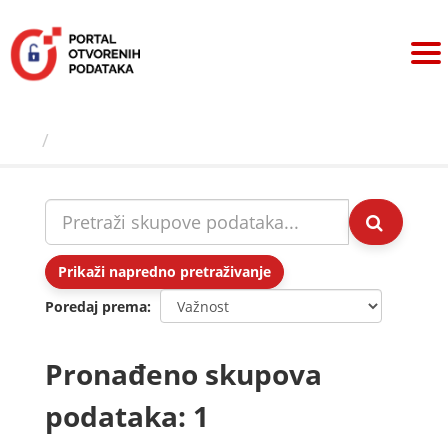
Preskoči
na
sadržaj
Skupovi podаtаkа
Prikaži napredno pretraživanje
Poredaj prema
Pronađeno skupova
podataka: 1