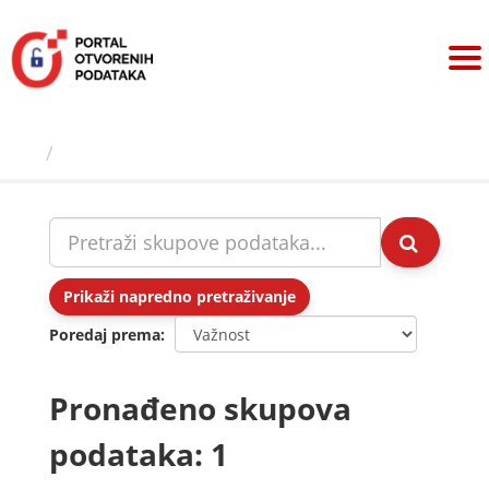
Preskoči
na
sadržaj
Skupovi podаtаkа
Prikaži napredno pretraživanje
Poredaj prema
Pronađeno skupova
podataka: 1