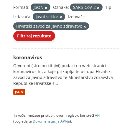
Formati:
JSON
Oznake:
SARS-CoV-2
Tip
Izdavača:
Javni sektor
Izdavači:
Hrvatski zavod za javno zdravstvo
Filtriraj rezultate
koronavirus
Otvoreni (strojno čitljivi) podaci na web stranici
koronavirus.hr, a koje prikuplja te ustupa Hrvatski
zavod za javno zdravstvo te Ministarstvo zdravstva
Republike Hrvatske s...
JSON
Također možete pristupiti ovom registru koristeći
API
(pogledajte
Dokumenаtаcijа API-jа
).