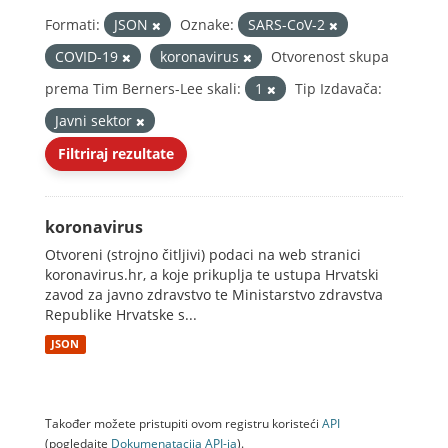
Formati:
JSON
Oznake:
SARS-CoV-2
COVID-19
koronavirus
Otvorenost skupa
prema Tim Berners-Lee skali:
1
Tip Izdavača:
Javni sektor
Filtriraj rezultate
koronavirus
Otvoreni (strojno čitljivi) podaci na web stranici
koronavirus.hr, a koje prikuplja te ustupa Hrvatski
zavod za javno zdravstvo te Ministarstvo zdravstva
Republike Hrvatske s...
JSON
Također možete pristupiti ovom registru koristeći
API
(pogledajte
Dokumenаtаcijа API-jа
).