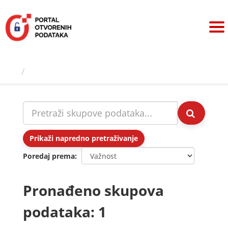
Preskoči
na
sadržaj
Skupovi podаtаkа
Prikaži napredno pretraživanje
Poredaj prema
Pronađeno skupova
podataka: 1