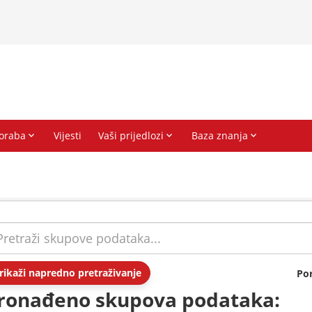
rikaži napredno pretraživanje
Po
ronađeno skupova podataka: