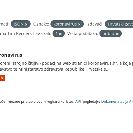
mati:
JSON
Oznake:
koronavirus
Izdavači:
Hrvatski zav
ma Tim Berners-Lee skali:
1
Vrsta podataka:
public
ronavirus
oreni (strojno čitljivi) podaci na web stranici koronavirus.hr, a koj
avstvo te Ministarstvo zdravstva Republike Hrvatske s...
ON
đer možete pristupiti ovom registru koristeći
API
(pogledajte
Dokumenаtаcijа AP