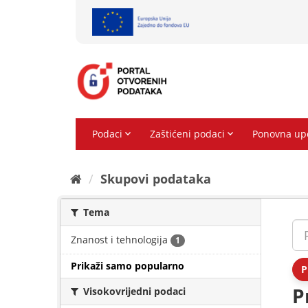
Preskoči
na
sadržaj
Skupovi podаtаkа
Tema
Znanost i tehnologija
1
Prikaži samo popularno
P
P
Visokovrijedni podaci