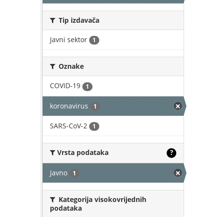
Tip izdavača
Javni sektor
1
Oznake
COVID-19
1
koronavirus
1
SARS-CoV-2
1
Vrsta podataka
?
Javno
1
Kategorija visokovrijednih
podataka