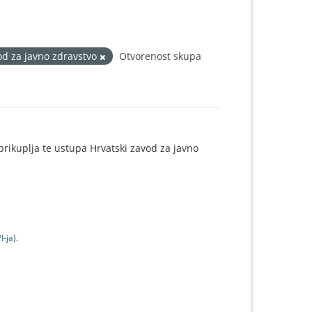
od za javno zdravstvo
Otvorenost skupa
e prikuplja te ustupa Hrvatski zavod za javno
I-jа
).