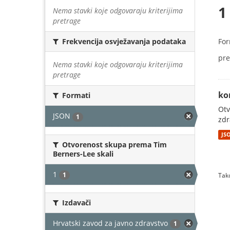
1
Nema stavki koje odgovaraju kriterijima
pretrage
For
Frekvencija osvježavanja podataka
pre
Nema stavki koje odgovaraju kriterijima
pretrage
ko
Formati
Otv
JSON
1
zdr
JS
Otvorenost skupa prema Tim
Berners-Lee skali
1
1
Tako
Izdavači
Hrvatski zavod za javno zdravstvo
1