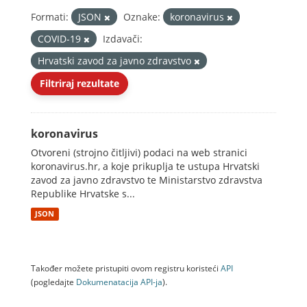
Formati:
JSON
Oznake:
koronavirus
COVID-19
Izdavači:
Hrvatski zavod za javno zdravstvo
Filtriraj rezultate
koronavirus
Otvoreni (strojno čitljivi) podaci na web stranici
koronavirus.hr, a koje prikuplja te ustupa Hrvatski
zavod za javno zdravstvo te Ministarstvo zdravstva
Republike Hrvatske s...
JSON
Također možete pristupiti ovom registru koristeći
API
(pogledajte
Dokumenаtаcijа API-jа
).