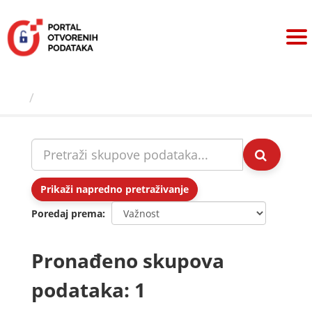
Preskoči
na
sadržaj
Skupovi podаtаkа
Prikaži napredno pretraživanje
Poredaj prema
Pronađeno skupova
podataka: 1