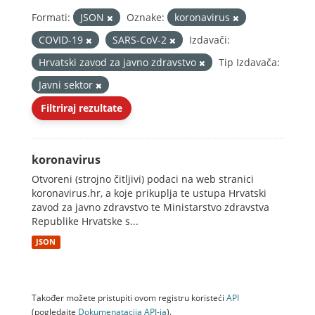
Formati:
JSON
Oznake:
koronavirus
COVID-19
SARS-CoV-2
Izdavači:
Hrvatski zavod za javno zdravstvo
Tip Izdavača:
Javni sektor
Filtriraj rezultate
koronavirus
Otvoreni (strojno čitljivi) podaci na web stranici
koronavirus.hr, a koje prikuplja te ustupa Hrvatski
zavod za javno zdravstvo te Ministarstvo zdravstva
Republike Hrvatske s...
JSON
Također možete pristupiti ovom registru koristeći
API
(pogledajte
Dokumenаtаcijа API-jа
).