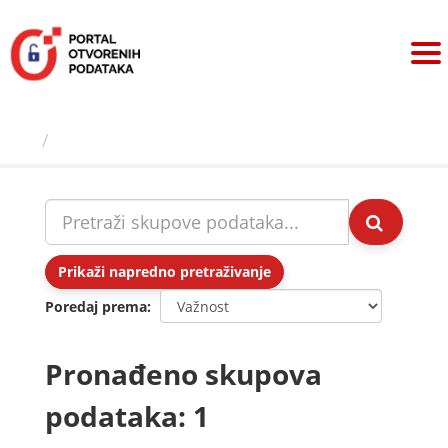
Preskoči
na
sadržaj
Skupovi podаtаkа
Prikaži napredno pretraživanje
Poredaj prema
Pronađeno skupova
podataka: 1