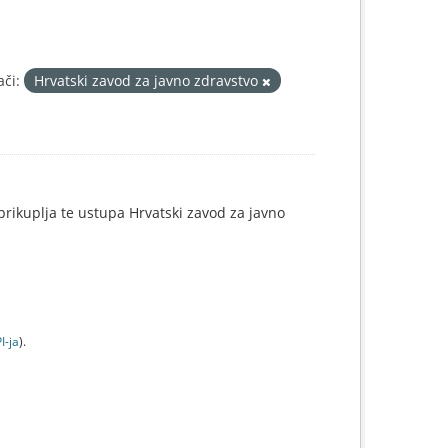
ači:
Hrvatski zavod za javno zdravstvo
e prikuplja te ustupa Hrvatski zavod za javno
I-jа
).