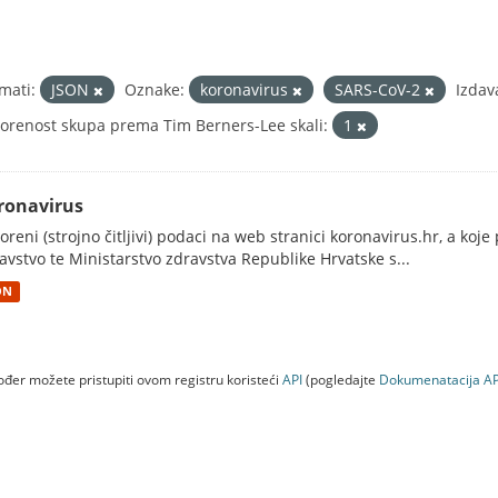
mati:
JSON
Oznake:
koronavirus
SARS-CoV-2
Izdav
orenost skupa prema Tim Berners-Lee skali:
1
ronavirus
oreni (strojno čitljivi) podaci na web stranici koronavirus.hr, a koj
avstvo te Ministarstvo zdravstva Republike Hrvatske s...
ON
đer možete pristupiti ovom registru koristeći
API
(pogledajte
Dokumenаtаcijа AP