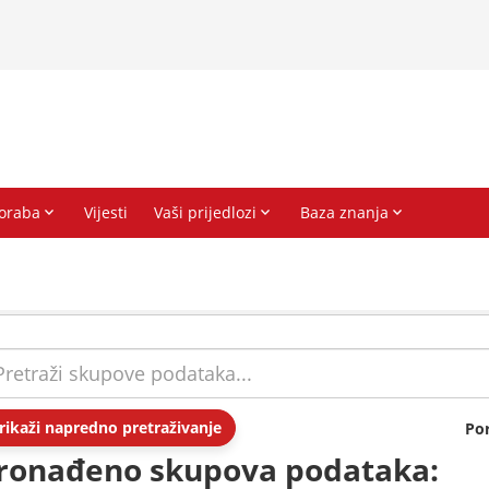
rikaži napredno pretraživanje
Po
ronađeno skupova podataka: