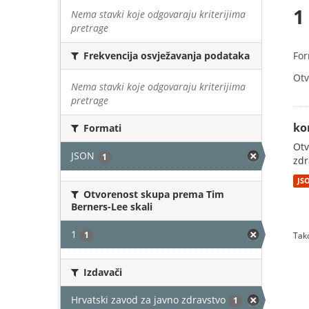
1
Nema stavki koje odgovaraju kriterijima
pretrage
For
Frekvencija osvježavanja podataka
Otv
Nema stavki koje odgovaraju kriterijima
pretrage
ko
Formati
Otv
JSON
1
zdr
JS
Otvorenost skupa prema Tim
Berners-Lee skali
1
1
Tako
Izdavači
Hrvatski zavod za javno zdravstvo
1