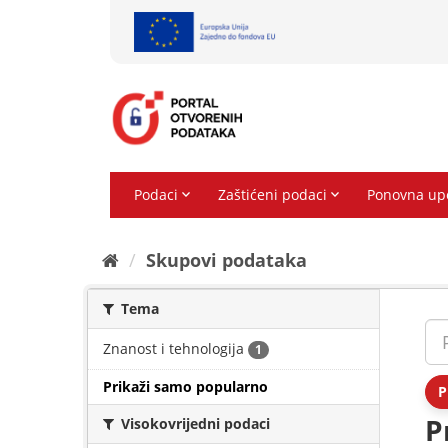
Preskoči
na
sadržaj
Skupovi podаtаkа
Tema
Znanost i tehnologija
1
Prikaži samo popularno
P
P
Visokovrijedni podaci