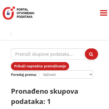
Preskoči
na
sadržaj
Skupovi podаtаkа
Prikaži napredno pretraživanje
Poredaj prema
Pronađeno skupova
podataka: 1