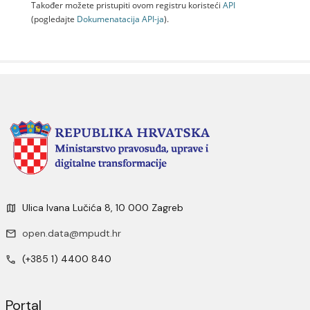
Također možete pristupiti ovom registru koristeći
API
(pogledajte
Dokumenаtаcijа API-jа
).