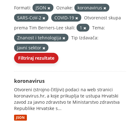
Formati:
JSON
Oznake:
koronavirus
SARS-CoV-2
COVID-19
Otvorenost skupa
prema Tim Berners-Lee skali:
1
Tema:
Znanost i tehnologija
Tip Izdavača:
Javni sektor
Filtriraj rezultate
koronavirus
Otvoreni (strojno čitljivi) podaci na web stranici
koronavirus.hr, a koje prikuplja te ustupa Hrvatski
zavod za javno zdravstvo te Ministarstvo zdravstva
Republike Hrvatske s...
JSON