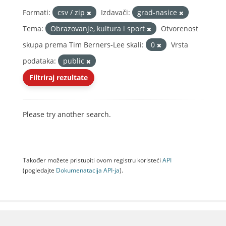
Formati:
csv / zip
Izdavači:
grad-nasice
Tema:
Obrazovanje, kultura i sport
Otvorenost
skupa prema Tim Berners-Lee skali:
0
Vrsta
podataka:
public
Filtriraj rezultate
Please try another search.
Također možete pristupiti ovom registru koristeći
API
(pogledajte
Dokumenаtаcijа API-jа
).