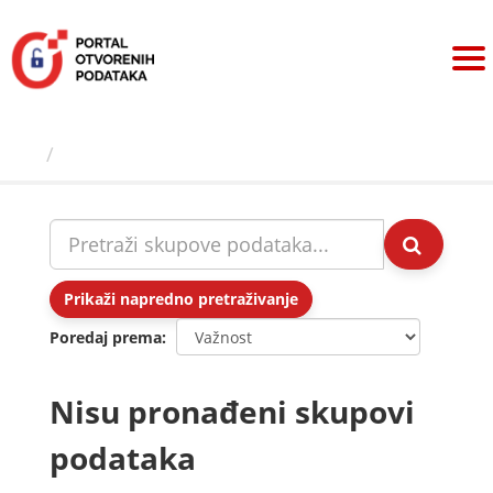
Preskoči
na
sadržaj
Skupovi podаtаkа
Prikaži napredno pretraživanje
Poredaj prema
Nisu pronađeni skupovi
podataka