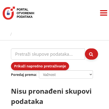
Preskoči
na
sadržaj
Skupovi podаtаkа
Prikaži napredno pretraživanje
Poredaj prema
Nisu pronađeni skupovi
podataka