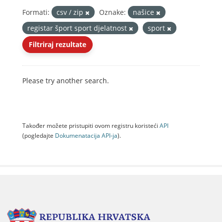
Formati:
csv / zip
Oznake:
našice
registar šport sport djelatnost
sport
Filtriraj rezultate
Please try another search.
Također možete pristupiti ovom registru koristeći
API
(pogledajte
Dokumenаtаcijа API-jа
).