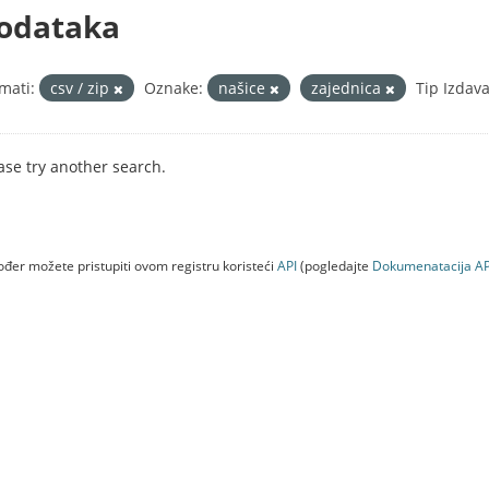
odataka
mati:
csv / zip
Oznake:
našice
zajednica
Tip Izdava
ase try another search.
đer možete pristupiti ovom registru koristeći
API
(pogledajte
Dokumenаtаcijа AP