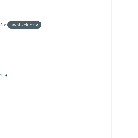
ča:
Javni sektor
I-jа
).