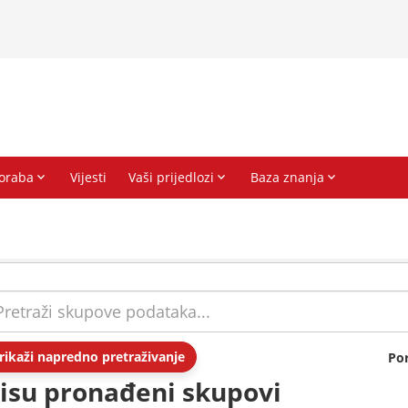
rikaži napredno pretraživanje
Po
isu pronađeni skupovi