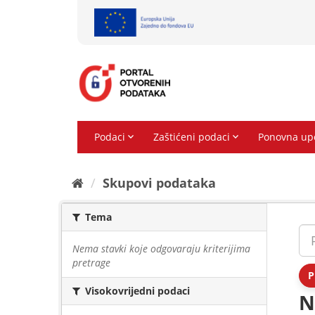
Preskoči
na
sadržaj
Skupovi podаtаkа
Tema
Nema stavki koje odgovaraju kriterijima
pretrage
P
Visokovrijedni podaci
N