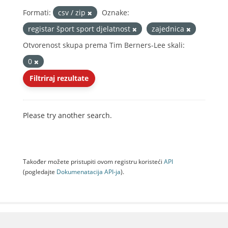
Formati:
csv / zip
Oznake:
registar šport sport djelatnost
zajednica
Otvorenost skupa prema Tim Berners-Lee skali:
0
Filtriraj rezultate
Please try another search.
Također možete pristupiti ovom registru koristeći
API
(pogledajte
Dokumenаtаcijа API-jа
).