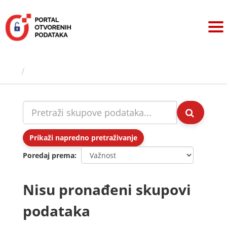
Preskoči
na
sadržaj
Skupovi podаtаkа
Prikaži napredno pretraživanje
Poredaj prema
Nisu pronađeni skupovi
podataka