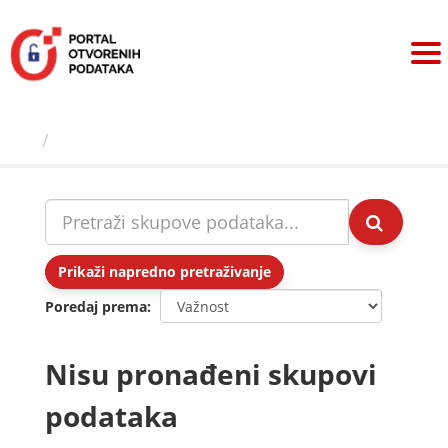
Preskoči
na
sadržaj
Skupovi podаtаkа
Prikaži napredno pretraživanje
Poredaj prema
Nisu pronađeni skupovi
podataka