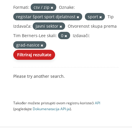
Formati:
csv / zip
Oznake:
registar šport sport djelatnost
sport
Tip
Izdavača:
Javni sektor
Otvorenost skupa prema
Tim Berners-Lee skali:
0
Izdavači:
grad-nasice
Filtriraj rezultate
Please try another search.
Također možete pristupiti ovom registru koristeći
API
(pogledajte
Dokumenаtаcijа API-jа
).