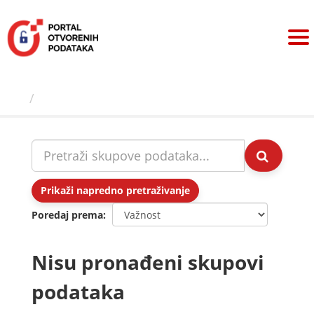
Preskoči
na
sadržaj
Skupovi podаtаkа
Prikaži napredno pretraživanje
Poredaj prema
Nisu pronađeni skupovi
podataka