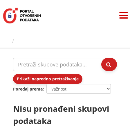
Preskoči
na
sadržaj
Skupovi podаtаkа
Prikaži napredno pretraživanje
Poredaj prema
Nisu pronađeni skupovi
podataka