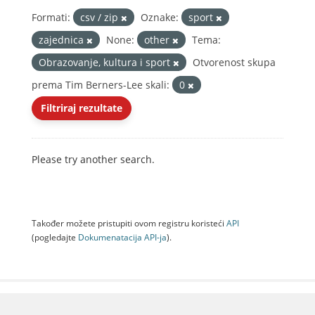
Formati:
csv / zip
Oznake:
sport
zajednica
None:
other
Tema:
Obrazovanje, kultura i sport
Otvorenost skupa
prema Tim Berners-Lee skali:
0
Filtriraj rezultate
Please try another search.
Također možete pristupiti ovom registru koristeći
API
(pogledajte
Dokumenаtаcijа API-jа
).