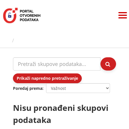
Preskoči
na
sadržaj
Skupovi podаtаkа
Prikaži napredno pretraživanje
Poredaj prema
Nisu pronađeni skupovi
podataka