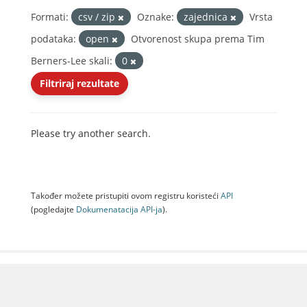
Formati:
csv / zip
Oznake:
zajednica
Vrsta
podataka:
open
Otvorenost skupa prema Tim
Berners-Lee skali:
0
Filtriraj rezultate
Please try another search.
Također možete pristupiti ovom registru koristeći
API
(pogledajte
Dokumenаtаcijа API-jа
).